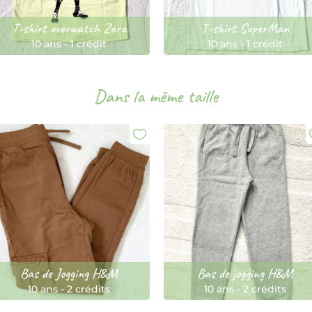
T-shirt overwatch Zara
T-shirt SuperMan
10 ans
-
1 crédit
10 ans
-
1 crédit
Dans la même taille
Bas de Jogging H&M
Bas de jogging H&M
10 ans
-
2 crédits
10 ans
-
2 crédits