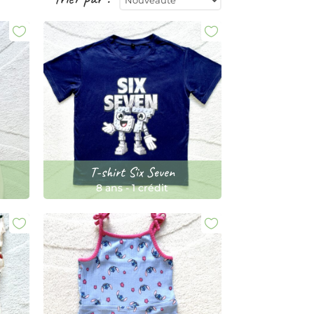
T-shirt Six Seven
8 ans
-
1 crédit