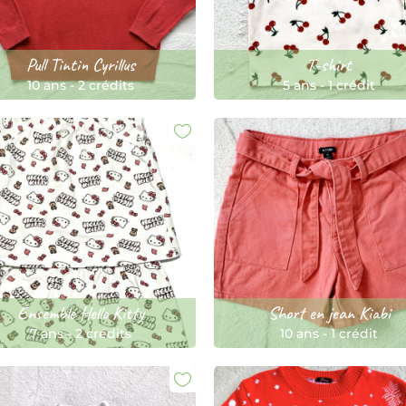
Pull Tintin Cyrillus
T-shirt
10 ans
-
2 crédits
5 ans
-
1 crédit
Ensemble Hello Kitty
Short en jean Kiabi
7 ans
-
2 crédits
10 ans
-
1 crédit