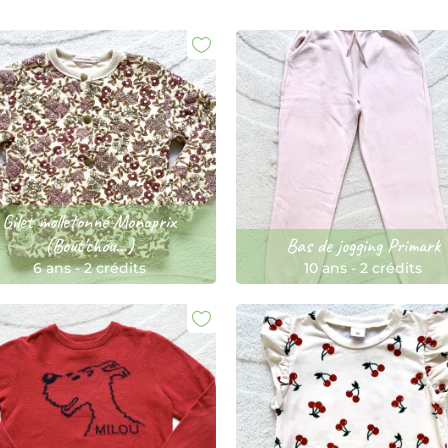
Gilet molletonné Monoprix
(Bout'chou...)
Bas de jogging Primark
6 ans
-
2 crédits
10 ans
-
2 crédits