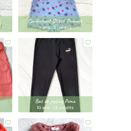
Combishort Stitch Primark
7 ans
-
2 crédits
Bas de jogging Puma
10 ans
-
1,5 crédits