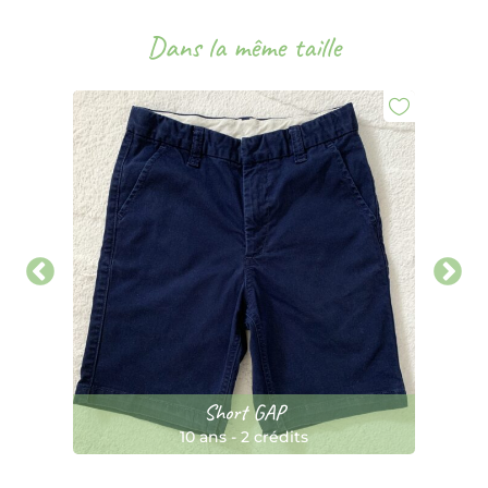
Dans la même taille
Short GAP
10 ans
-
2 crédits