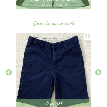
10 ans
-
2 crédits
Dans la même taille
Short GAP