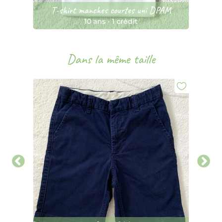
T-shirt manches courtes uni DPAM
10 ans
-
1 crédit
Dans la même taille