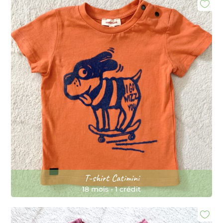
T-shirt Catimini
18 mois
-
1 crédit