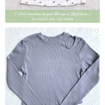
T-shirt manches longues Monoprix (Bout'chou...)
24 mois/2 ans
-
0,5 crédit