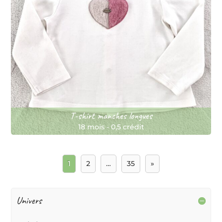
T-shirt manches longues
18 mois
-
0,5 crédit
1
2
…
35
»
Univers