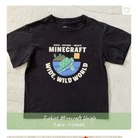
T-shirt Minecraft Uniqlo
7 ans
-
1 crédit