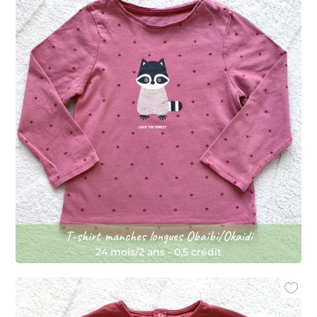
T-shirt manches longues Obaibi/Okaidi
24 mois/2 ans
-
0,5 crédit