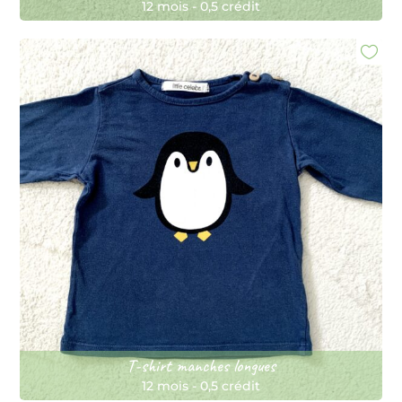
12 mois
-
0,5 crédit
T-shirt manches longues
12 mois
-
0,5 crédit