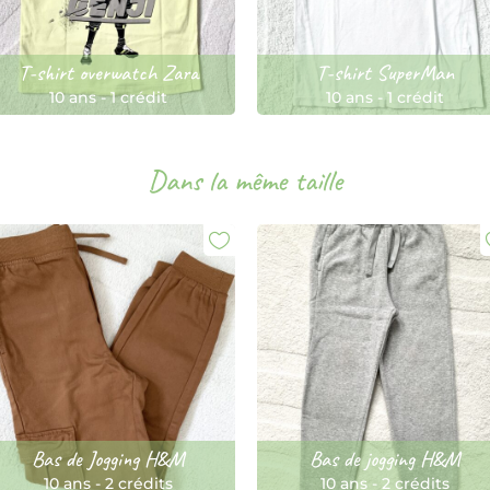
T-shirt overwatch Zara
T-shirt SuperMan
10 ans
-
1 crédit
10 ans
-
1 crédit
Dans la même taille
Bas de Jogging H&M
Bas de jogging H&M
10 ans
-
2 crédits
10 ans
-
2 crédits