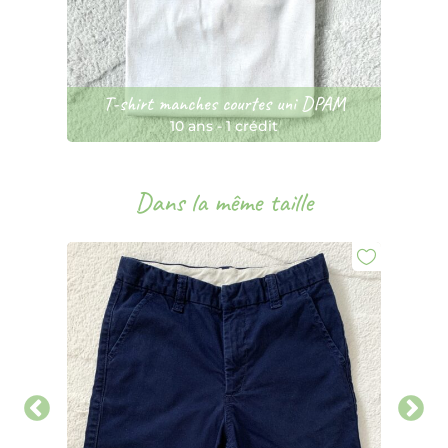
T-shirt manches courtes uni DPAM
10 ans
-
1 crédit
Dans la même taille