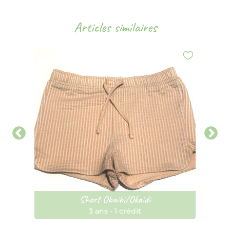
Articles similaires
Short Obaibi/Okaidi
3 ans
-
1 crédit