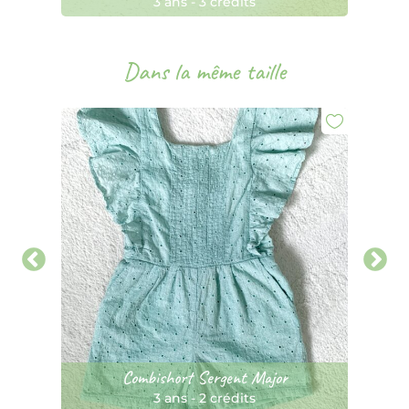
3 ans
-
3 crédits
Dans la même taille
Combishort Sergent Major
3 ans
-
2 crédits