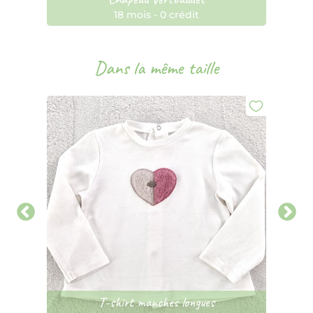
18 mois
-
0 crédit
Dans la même taille
ajor
T-shirt manches longues